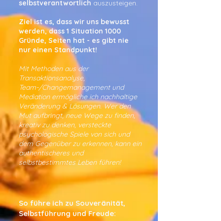
selbstverantwortlich
auszusteigen.
Ziel ist es, dass wir uns bewusst
werden, dass 1 Situation 1000
Gründe, Seiten hat - es gibt nie
nur einen Standpunkt!
Mit Methoden aus der
Transaktionsanalyse,
Team-/Changemanagement und
Mediation ermögliche ich nachhaltige
Veränderung & Lösungen. Wer den
Mut aufbringt, neue Wege zu finden,
kreativ zu denken, versteckte
psychologische Spiele von sich und
dem Gegenüber zu erkennen, kann ein
authentischeres und
selbstbestimmtes Leben führen!
So führe ich zu Souveränität,
Selbstführung und Freude: