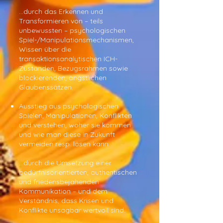
…durch das Erkennen und
Transformieren von – teils
unbewussten – psychologischen
Spiel-/Manipulationsmechanismen,
Wissen über die
transaktionsanalytischen ICH-
Zuständen, Bezugsrahmen sowie
blockierenden, ängstlichen
Glaubenssätzen.
Ausstieg aus psychologischen
Spielen, Manipulationen, Konflikten
und verstehen, woher sie kommen
und wie man diese in Zukunft
vermeiden resp. lösen kann.
…durch die Umsetzung einer
bedürfnisorientierten, authentischen
und friedensbejahenden
Kommunikation – und dem
Verständnis, dass Krisen und
Konflikte unsagbar wertvoll sind.