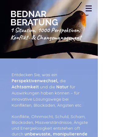
BEDNAR
BERATUNG
1 Situation, 1000 Perspektiven;
Konflikt- & Changemanagement
Entdecken Sie, was ein
Perspektivenwechsel,
die
Achtsamkeit
und di
e
Natur
für
Auswirkungen haben können – für
innovative Lösungswege bei
Konflikten, Blockaden, Ängsten etc.
Konflikte, Ohnmacht, Schuld, Scham,
Blockaden, Missverständnisse, Ängste
und Energielosigkeit entstehen oft
durch
unbewusste, manipulierende