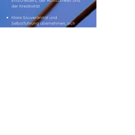
Entscheiders, der Achtsamkeit und
der Kreativität.
K
lare Souveränität und
Selbstführung übernehmen, sich
selbst mit Klarheit wahrnehmen (u.a.
das Gruppengeschehen) und
entsprechende Konsequenzen
übernehmen.
Integration der Natur:
​Die Native People zeigen und lehren
uns, wie wichtig es ist, wieder zur Natur
zurückzufinden und eins mit ihr zu sein.
Die Natur braucht uns Menschen nicht,
aber wir sind ohne die Natur nicht
überlebensfähig. Wir verdanken der
Natur unser
komplettes Leben
.
Daher ist die Natur eine feste