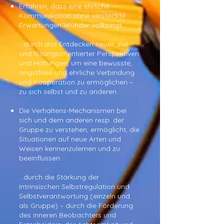
E
rfahren, dass eine ehrliche
Kommunikation ohne versteckte
Erwartungen Wunder vollbringt.
…durch das Entdecken neuer, ziel-
und lösungsorientierter Perspektiven
und Haltungen, um eine bewusste,
angstfreie und ehrliche Verbindung
und Kooperation zu ermöglichen –
zu sich selbst und zu anderen.
Die Verhaltens-Mechanismen bei
sich und dem anderen resp. der
Gruppe zu verstehen, ermöglicht, die
Situationen auf neue Arten und
Weisen kennenzulernen und zu
beeinflussen.
…durch die Stärkung der
intrinsischen Selbstregulation und
Selbstverantwortung (einzeln und
als Gruppe) – durch die Förderung
des inneren Beobachters und